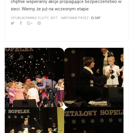
chętnie wspieramy akcje propagujące bezpieczeństwo w
sieci. Wiemy, że już na wczesnym etapie
OPUBLIKOWANO 9 LUTY, 2017
NAPISANE PRZEZ
- ELSAT