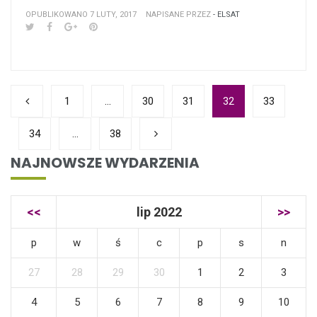
OPUBLIKOWANO 7 LUTY, 2017
NAPISANE PRZEZ
- ELSAT
1
…
30
31
32
33
34
…
38
NAJNOWSZE WYDARZENIA
<<
lip 2022
>>
p
w
ś
c
p
s
n
27
28
29
30
1
2
3
4
5
6
7
8
9
10