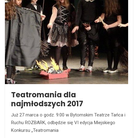
Teatromania dla
najmłodszych 2017
Już 27 marca o godz. 9:00 w Bytomskim Teatrze Tańca i
Ruchu ROZBARK, odbędzie się VI edycja Miejskiego
Konkursu „Teatromania