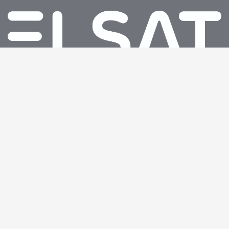
Świadczymy usługi telewizji cyfrowej, Internetu i telefonii
stacjonarnej na terenie Górnego Śląska. Jesteśmy sil- nie
związani z regionem co podkre- ślamy poprzez angażowanie
się w różnego rodzaju wydarzenia lokalne.
Informacje o dostawcy usług