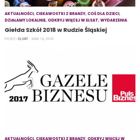
,
,
,
AKTUALNOŚCI
CIEKAWOSTKI Z BRANŻY
COŚ DLA DZIECI
,
,
DZIAŁAMY LOKALNIE
ODKRYJ WIĘCEJ W ELSAT
WYDARZENIA
Giełda Szkół 2018 w Rudzie Śląskiej
PRZEZ
- ELSAT
MAR 14, 2018
,
,
AKTUALNOŚCI
CIEKAWOSTKI Z BRANŻY
ODKRYJ WIĘCEJ W