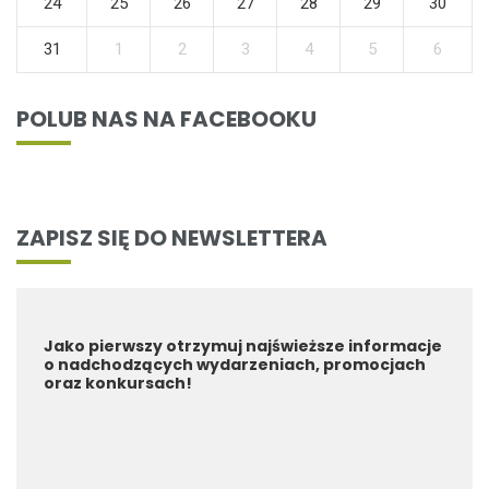
24
25
26
27
28
29
30
31
1
2
3
4
5
6
POLUB NAS NA FACEBOOKU
ZAPISZ SIĘ DO NEWSLETTERA
Jako pierwszy otrzymuj najświeższe informacje
o nadchodzących wydarzeniach, promocjach
oraz konkursach!