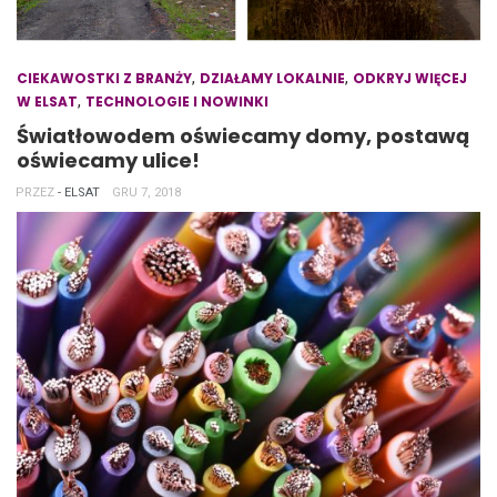
,
,
CIEKAWOSTKI Z BRANŻY
DZIAŁAMY LOKALNIE
ODKRYJ WIĘCEJ
,
W ELSAT
TECHNOLOGIE I NOWINKI
Światłowodem oświecamy domy, postawą
oświecamy ulice!
PRZEZ
- ELSAT
GRU 7, 2018