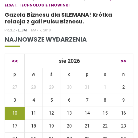
,
ELSAT
TECHNOLOGIE I NOWINKI
Gazela Biznesu dla SILEMANA! Krótka
relacja z gali Pulsu Biznesu.
PRZEZ
- ELSAT
MAR 7, 2018
NAJNOWSZE WYDARZENIA
<<
sie 2026
>>
p
w
ś
c
p
s
n
27
28
29
30
31
1
2
3
4
5
6
7
8
9
10
11
12
13
14
15
16
17
18
19
20
21
22
23