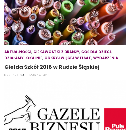
,
,
,
AKTUALNOŚCI
CIEKAWOSTKI Z BRANŻY
COŚ DLA DZIECI
,
,
DZIAŁAMY LOKALNIE
ODKRYJ WIĘCEJ W ELSAT
WYDARZENIA
Giełda Szkół 2018 w Rudzie Śląskiej
PRZEZ
- ELSAT
MAR 14, 2018