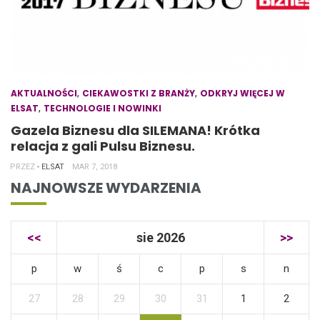
,
,
AKTUALNOŚCI
CIEKAWOSTKI Z BRANŻY
ODKRYJ WIĘCEJ W
,
ELSAT
TECHNOLOGIE I NOWINKI
Gazela Biznesu dla SILEMANA! Krótka
relacja z gali Pulsu Biznesu.
PRZEZ
- ELSAT
MAR 7, 2018
NAJNOWSZE WYDARZENIA
<<
sie 2026
>>
p
w
ś
c
p
s
n
27
28
29
30
31
1
2