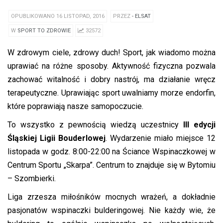
OPUBLIKOWANO 16 LISTOPAD, 2016
PRZEZ
- ELSAT
W
SPORT TO ZDROWIE
32572
W zdrowym ciele, zdrowy duch! Sport, jak wiadomo można
uprawiać na różne sposoby. Aktywność fizyczna pozwala
zachować witalność i dobry nastrój, ma działanie wręcz
terapeutyczne. Uprawiając sport uwalniamy morze endorfin,
które poprawiają nasze samopoczucie.
To wszystko z pewnością wiedzą uczestnicy
III edycji
Śląskiej Ligii Bouderlowej
. Wydarzenie miało miejsce 12
listopada w godz. 8:00-22:00 na Ściance Wspinaczkowej w
Centrum Sportu „Skarpa”. Centrum to znajduje się w Bytomiu
– Szombierki.
Liga zrzesza miłośników mocnych wrażeń, a dokładnie
pasjonatów wspinaczki bulderingowej. Nie każdy wie, że