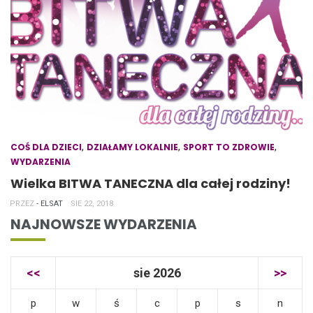
,
,
,
COŚ DLA DZIECI
DZIAŁAMY LOKALNIE
SPORT TO ZDROWIE
WYDARZENIA
Wielka BITWA TANECZNA dla całej rodziny!
PRZEZ
- ELSAT
SIE 22, 2018
NAJNOWSZE WYDARZENIA
<<
sie 2026
>>
p
w
ś
c
p
s
n