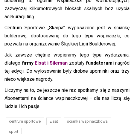
buldering to ogólnie wspinaczka po wolnostojących,
zazwyczaj kilkumetrowych blokach skalnych bez użycia
asekuracji liną.
Centrum Sportowe „Skarpa” wyposażone jest w ściankę
bulderową, dostosowaną do tego typu wspinaczki, co
pozwala na organizowanie Śląskiej Ligii Boulderowej.
Jak zawsze chętnie wspieramy tego typu wydarzenia,
dlatego
firmy
Elsat i Sileman
zostały
fundatorami
nagród
tej edycji. Do wylosowania były drobne upominki oraz trzy
nieco większe nagrody.
Liczymy na to, że jeszcze nie raz spotkamy się z naszymi
Abonentami na ściance wspinaczkowej – dla nas liczą się
ludzie i ich pasje.
centrum sportowe
Elsat
ścianka wspinaczkowa
sport