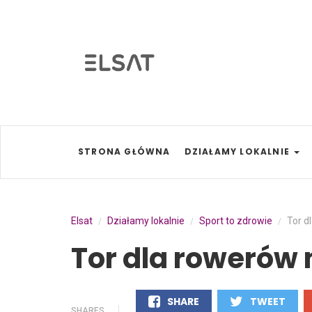
STRONA GŁÓWNA
DZIAŁAMY LOKALNIE
Elsat
Działamy lokalnie
Sport to zdrowie
Tor d
/
/
/
Tor dla rowerów 
SHARE
TWEET
SHARES