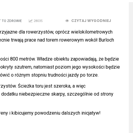
CZYTAJ WYGODNIEJ
 TO ZDROWIE
28035
przyjazne dla rowerzystów, oprócz wielokilometrowych
ecnie trwają prace nad torem rowerowym wokół Burloch
ługości 800 metrów. Władze obiektu zapowiadają, że będzie
okryty szutrem, natomiast poziom jego wysokości będzie
ić o różnym stopniu trudności jazdy po torze.
ystów. Ścieżka toru jest szeroka, a więc
 dodatku niebezpieczne skarpy, szczególnie od strony
reny i
kibicujemy
powodzeniu dalszych inicjatyw!