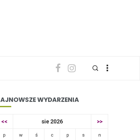
AJNOWSZE WYDARZENIA
<<
sie 2026
>>
p
w
ś
c
p
s
n