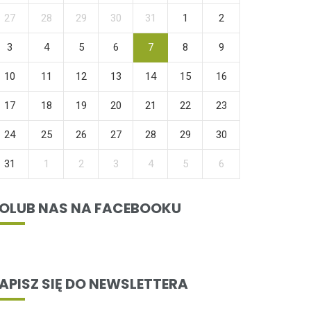
27
28
29
30
31
1
2
3
4
5
6
7
8
9
10
11
12
13
14
15
16
17
18
19
20
21
22
23
24
25
26
27
28
29
30
31
1
2
3
4
5
6
OLUB NAS NA FACEBOOKU
APISZ SIĘ DO NEWSLETTERA