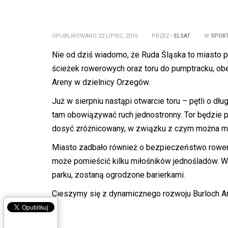
OPUBLIKOWANO 22 LIPIEC, 2016
PRZEZ
- ELSAT
W
SPORT
Nie od dziś wiadomo, że Ruda Śląska to miasto 
ścieżek rowerowych oraz toru do pumptracku, ob
Areny w dzielnicy Orzegów.
Już w sierpniu nastąpi otwarcie toru – pętli o d
tam obowiązywać ruch jednostronny.
Tor
będzie p
dosyć zróżnicowany, w związku z czym można mów
Miasto zadbało również o bezpieczeństwo rowerz
może pomieścić kilku miłośników jednośladów. W
parku, zostaną ogrodzone barierkami.
Cieszymy się z dynamicznego rozwoju Burloch A