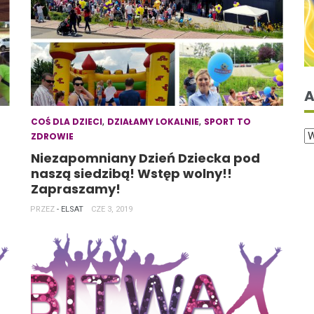
A
,
,
COŚ DLA DZIECI
DZIAŁAMY LOKALNIE
SPORT TO
ZDROWIE
Niezapomniany Dzień Dziecka pod
naszą siedzibą! Wstęp wolny!!
Zapraszamy!
PRZEZ
- ELSAT
CZE 3, 2019