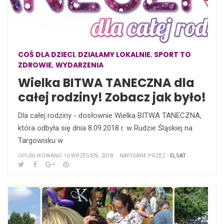
COŚ DLA DZIECI
DZIAŁAMY LOKALNIE
SPORT TO
,
,
ZDROWIE
WYDARZENIA
,
Wielka BITWA TANECZNA dla
całej rodziny! Zobacz jak było!
Dla całej rodziny - dosłownie Wielka BITWA TANECZNA,
która odbyła się dnia 8.09.2018 r. w Rudzie Śląskiej na
Targowisku w
OPUBLIKOWANO 10 WRZESIEŃ, 2018
NAPISANE PRZEZ
- ELSAT