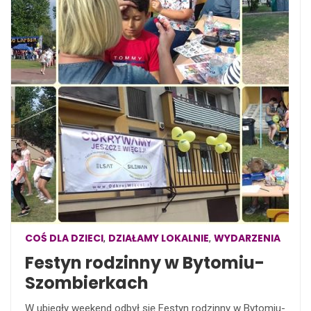
COŚ DLA DZIECI
DZIAŁAMY LOKALNIE
WYDARZENIA
,
,
Festyn rodzinny w Bytomiu-
Szombierkach
W ubiegły weekend odbył się Festyn rodzinny w Bytomiu-