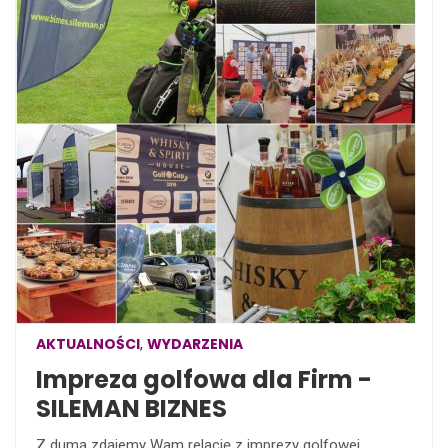
AKTUALNOŚCI
WYDARZENIA
,
Impreza golfowa dla Firm -
SILEMAN BIZNES
Z dumą zdajemy Wam relację z imprezy golfowej