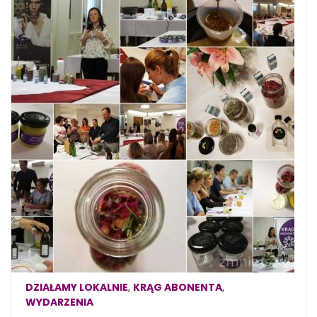
DZIAŁAMY LOKALNIE
KRĄG ABONENTA
,
,
WYDARZENIA