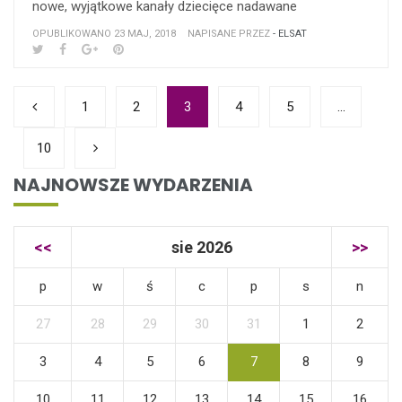
nowe, wyjątkowe kanały dziecięce nadawane
OPUBLIKOWANO 23 MAJ, 2018
NAPISANE PRZEZ
- ELSAT
1
2
3
4
5
…
10
NAJNOWSZE WYDARZENIA
<<
sie 2026
>>
p
w
ś
c
p
s
n
27
28
29
30
31
1
2
3
4
5
6
7
8
9
10
11
12
13
14
15
16