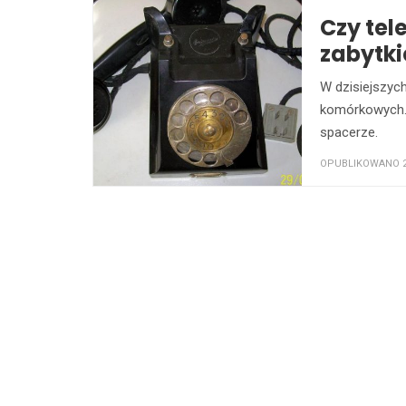
Czy tel
zabytk
W dzisiejszyc
komórkowych. 
spacerze.
OPUBLIKOWANO 22