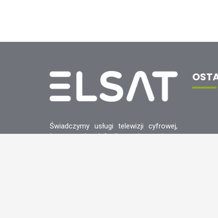
OSTA
Świadczymy usługi telewizji cyfrowej,
Internetu i telefonii stacjonarnej na
terenie Górnego Śląska. Jesteśmy sil-
nie związani z regionem co podkre-
ślamy poprzez angażowanie się w
różnego rodzaju wydarzenia lokalne.
Informacje o dostawcy usług