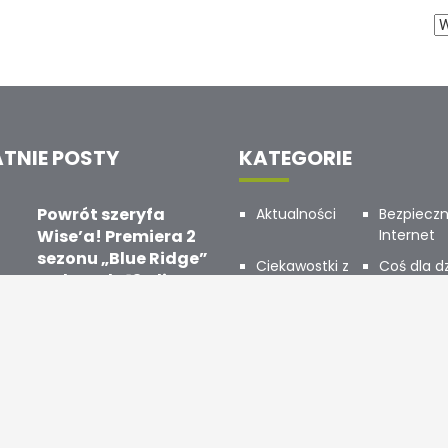
TNIE POSTY
KATEGORIE
Powrót szeryfa
Aktualności
Bezpiecz
Wise’a! Premiera 2
Internet
sezonu „Blue Ridge”
Ciekawostki z
Coś dla dz
na kanale 13 Ulica
branży
Działamy 
9 KWIECIEŃ, 2026
Konkursy
Krąg Abo
„Sanktuarium:
Odkryj Więcej w
Otwarte 
Opowieść
Elsat
czarownicy” – nowy
Partner M
kryminał z
Premiery
Promocje
magicznym