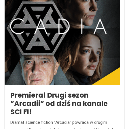
Premiera! Drugi sezon
”Arcadii” od dziś na kanale
SCI FI!
Dramat science fiction "Arcadia" powraca w drugim