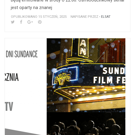
będą emitowane w środy o 22:00. Ośmioodcinkowy serial
jest oparty na znanej
OPUBLIKOWANO 15 STYCZEŃ, 2025
NAPISANE PRZEZ
- ELSAT