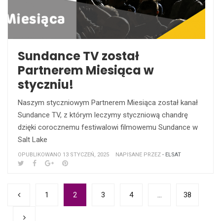
Sundance TV został
Partnerem Miesiąca w
styczniu!
Naszym styczniowym Partnerem Miesiąca został kanał
Sundance TV, z którym leczymy styczniową chandrę
dzięki corocznemu festiwalowi filmowemu Sundance w
Salt Lake
OPUBLIKOWANO 13 STYCZEŃ, 2025
NAPISANE PRZEZ
- ELSAT
1
2
3
4
…
38