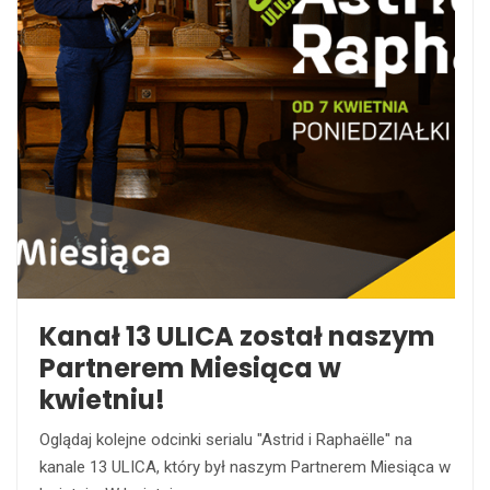
Kanał 13 ULICA został naszym
Partnerem Miesiąca w
kwietniu!
Oglądaj kolejne odcinki serialu "Astrid i Raphaëlle" na
kanale 13 ULICA, który był naszym Partnerem Miesiąca w