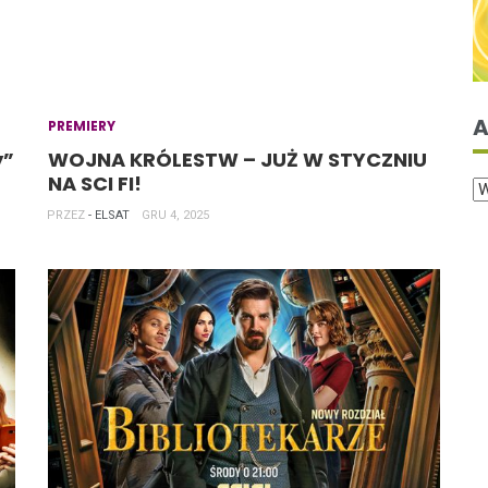
A
PREMIERY
y”
WOJNA KRÓLESTW – JUŻ W STYCZNIU
NA SCI FI!
PRZEZ
- ELSAT
GRU 4, 2025