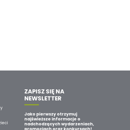
ZAPISZ SIĘ NA
NEWSLETTER
ny
Jako pierwszy otrzymuj
najświeższe informacje o
ieci
nadchodzących wydarzeniach,
promocjach oraz konkursach!