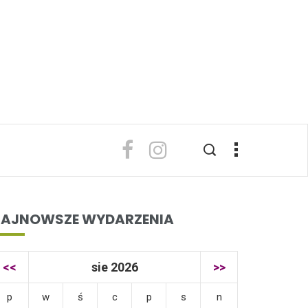
AJNOWSZE WYDARZENIA
<<
sie 2026
>>
p
w
ś
c
p
s
n