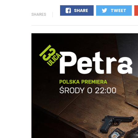
SHARE
TWEET
SHARES
0
0