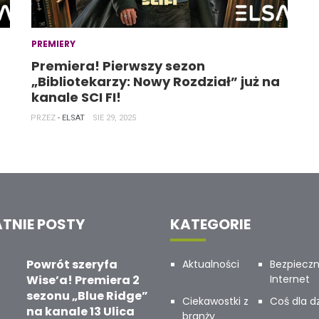
PREMIERY
Premiera! Pierwszy sezon
„Bibliotekarzy: Nowy Rozdział” już na
kanale SCI FI!
PRZEZ
- ELSAT
SIE 29, 2025
TNIE POSTY
KATEGORIE
Powrót szeryfa
Aktualności
Bezpiecz
Wise’a! Premiera 2
Internet
sezonu „Blue Ridge”
Ciekawostki z
Coś dla dz
na kanale 13 Ulica
branży