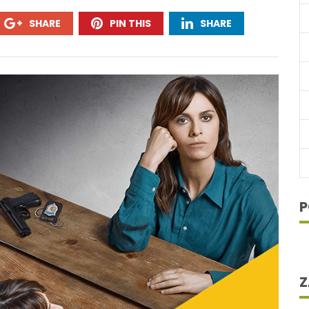
SHARE
PIN THIS
SHARE
P
Z