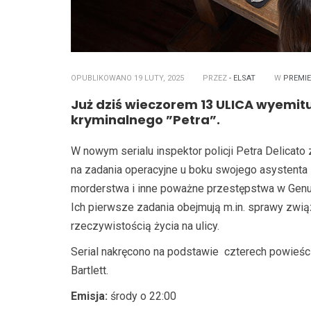
OPUBLIKOWANO 19 LUTY, 2025
PRZEZ
- ELSAT
W
PREMI
Już dziś wieczorem 13 ULICA wyemit
kryminalnego ”Petra”.
W nowym serialu inspektor policji Petra Delicato 
na zadania operacyjne u boku swojego asystenta
morderstwa i inne poważne przestępstwa w Genui. 
Ich pierwsze zadania obejmują m.in. sprawy zwią
rzeczywistością życia na ulicy.
Serial nakręcono na podstawie
czterech powieści
Bartlett.
Emisja:
środy o 22:00