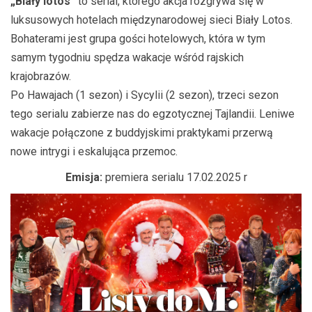
„Biały lotos”
to serial, którego akcja rozgrywa się w
luksusowych hotelach międzynarodowej sieci Biały Lotos.
Bohaterami jest grupa gości hotelowych, która w tym
samym tygodniu spędza wakacje wśród rajskich
krajobrazów.
Po Hawajach (1 sezon) i Sycylii (2 sezon), trzeci sezon
tego serialu zabierze nas do egzotycznej Tajlandii. Leniwe
wakacje połączone z buddyjskimi praktykami przerwą
nowe intrygi i eskalująca przemoc.
Emisja:
premiera serialu 17.02.2025 r