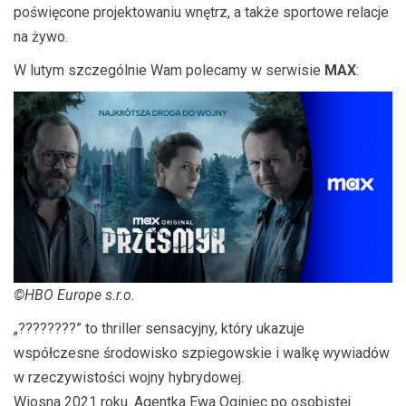
poświęcone projektowaniu wnętrz, a także sportowe relacje
na żywo.
W lutym szczególnie Wam polecamy w serwisie
MAX
:
©HBO Europe s.r.o.
„????????” to thriller sensacyjny, który ukazuje
współczesne środowisko szpiegowskie i walkę wywiadów
w rzeczywistości wojny hybrydowej.
Wiosna 2021 roku. Agentka Ewa Oginiec po osobistej