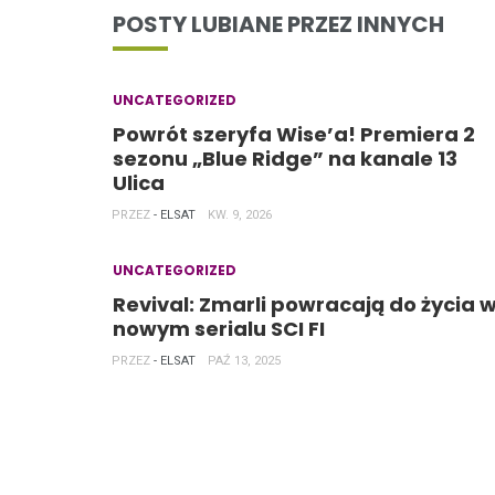
POSTY LUBIANE PRZEZ INNYCH
UNCATEGORIZED
Powrót szeryfa Wise’a! Premiera 2
sezonu „Blue Ridge” na kanale 13
Ulica
PRZEZ
- ELSAT
KW. 9, 2026
UNCATEGORIZED
Revival: Zmarli powracają do życia 
nowym serialu SCI FI
PRZEZ
- ELSAT
PAŹ 13, 2025