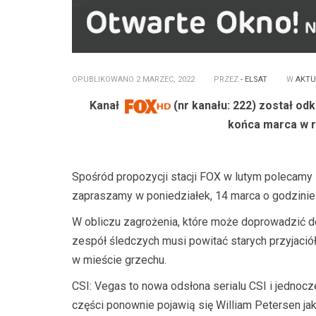
OPUBLIKOWANO 2 MARZEC, 2022
PRZEZ
- ELSAT
W
AKTU
Kanał
(nr kanału: 222) został o
końca marca w 
Spośród propozycji stacji FOX w lutym polecamy 
zapraszamy w poniedziałek, 14 marca o godzinie
W obliczu zagrożenia, które może doprowadzić d
zespół śledczych musi powitać starych przyjaciół
w mieście grzechu.
CSI: Vegas to nowa odsłona serialu CSI i jednocz
części ponownie pojawią się William Petersen jako