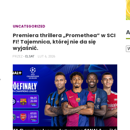
UNCATEGORIZED
A
Premiera thrillera „Promethea” w SCI
FI! Tajemnica, której nie da się
wyjaśnić.
PRZEZ
- ELSAT
LUT 6, 2026
w