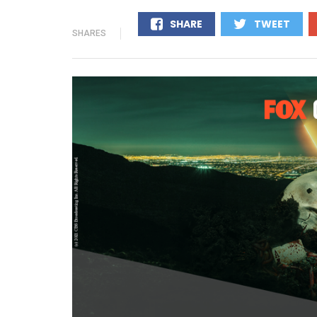
SHARE
TWEET
SHARES
0
0