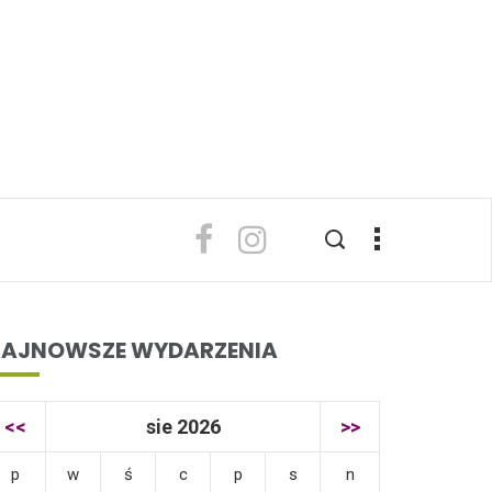
AJNOWSZE WYDARZENIA
<<
sie 2026
>>
p
w
ś
c
p
s
n