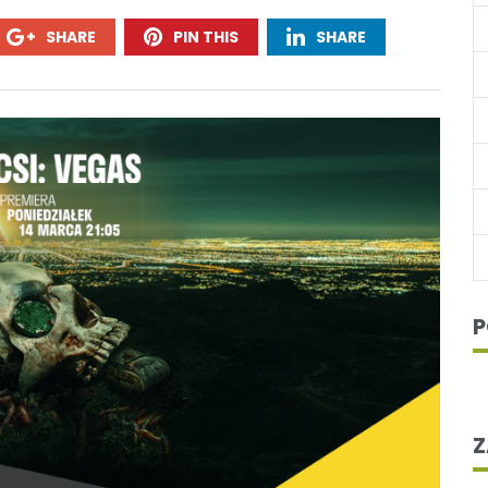
SHARE
PIN THIS
SHARE
P
Z