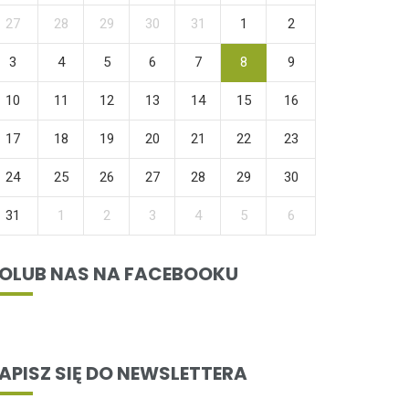
27
28
29
30
31
1
2
3
4
5
6
7
8
9
10
11
12
13
14
15
16
17
18
19
20
21
22
23
24
25
26
27
28
29
30
31
1
2
3
4
5
6
OLUB NAS NA FACEBOOKU
APISZ SIĘ DO NEWSLETTERA