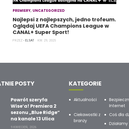
,
PREMIERY
UNCATEGORIZED
Najlepsi z najlepszych, jedno trofeum.
Oglądaj UEFA Champions League w
CANAL+ Super Sport!
PRZEZ
- ELSAT
KW. 29, 2025
TNIE POSTY
KATEGORIE
Powrót szeryfa
Aktualności
Bezpiecz
Wise’a! Premiera 2
Internet
sezonu „Blue Ridge”
Ciekawostki z
Coś dla dz
na kanale 13 Ulica
branży
Działamy 
9 KWIECIEŃ, 2026