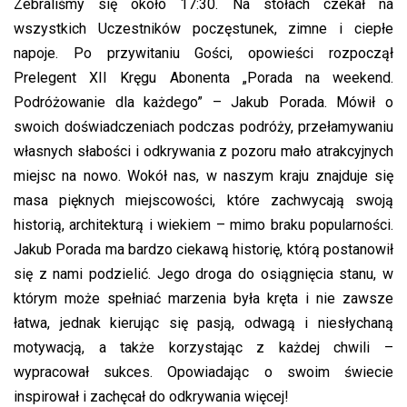
Zebraliśmy się około 17:30. Na stołach czekał na
wszystkich Uczestników poczęstunek, zimne i ciepłe
napoje. Po przywitaniu Gości, opowieści rozpoczął
Prelegent XII Kręgu Abonenta „Porada na weekend.
Podróżowanie dla każdego” – Jakub Porada. Mówił o
swoich doświadczeniach podczas podróży, przełamywaniu
własnych słabości i odkrywania z pozoru mało atrakcyjnych
miejsc na nowo. Wokół nas, w naszym kraju znajduje się
masa pięknych miejscowości, które zachwycają swoją
historią, architekturą i wiekiem – mimo braku popularności.
Jakub Porada ma bardzo ciekawą historię, którą postanowił
się z nami podzielić. Jego droga do osiągnięcia stanu, w
którym może spełniać marzenia była kręta i nie zawsze
łatwa, jednak kierując się pasją, odwagą i niesłychaną
motywacją, a także korzystając z każdej chwili –
wypracował sukces. Opowiadając o swoim świecie
inspirował i zachęcał do odkrywania więcej!