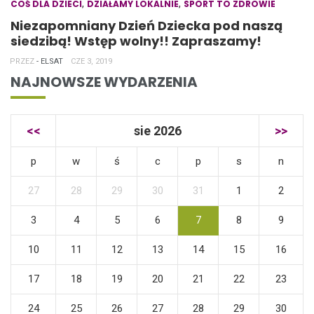
,
,
COŚ DLA DZIECI
DZIAŁAMY LOKALNIE
SPORT TO ZDROWIE
Niezapomniany Dzień Dziecka pod naszą
siedzibą! Wstęp wolny!! Zapraszamy!
PRZEZ
- ELSAT
CZE 3, 2019
NAJNOWSZE WYDARZENIA
<<
sie 2026
>>
p
w
ś
c
p
s
n
27
28
29
30
31
1
2
3
4
5
6
7
8
9
10
11
12
13
14
15
16
17
18
19
20
21
22
23
24
25
26
27
28
29
30