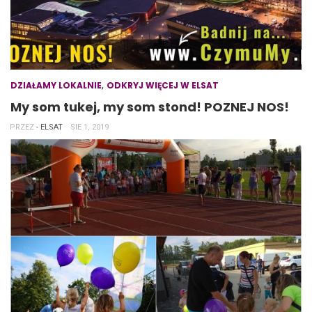
,
DZIAŁAMY LOKALNIE
ODKRYJ WIĘCEJ W ELSAT
My som tukej, my som stond! POZNEJ NOS!
PRZEZ
- ELSAT
SIE 1, 2019