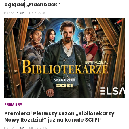
oglądaj „Flashback”
PRZEZ
- ELSAT
LIS 3, 2025
PREMIERY
Premiera! Pierwszy sezon „Bibliotekarzy:
Nowy Rozdział” już na kanale SCI FI!
PRZEZ
- ELSAT
SIE 29, 2025