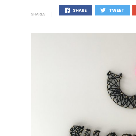
SHARE
TWEET
SHARES
0
0