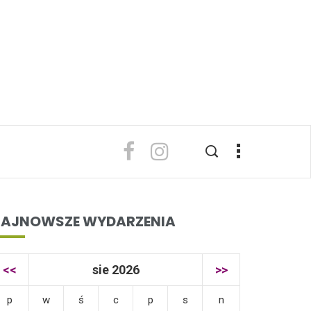
AJNOWSZE WYDARZENIA
<<
sie 2026
>>
p
w
ś
c
p
s
n