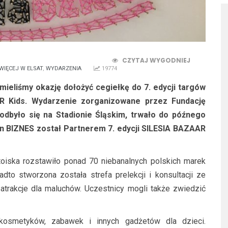
CZYTAJ WYGODNIEJ
WIĘCEJ W ELSAT
,
WYDARZENIA
19774
 mieliśmy okazję dołożyć cegiełkę do 7. edycji targów
R Kids. Wydarzenie zorganizowane przez Fundację
, odbyło się na Stadionie Śląskim, trwało do późnego
an BIZNES został Partnerem 7. edycji SILESIA BAZAAR
oiska rozstawiło ponad 70 niebanalnych polskich marek
dto stworzona została strefa prelekcji i konsultacji ze
atrakcje dla maluchów. Uczestnicy mogli także zwiedzić
kosmetyków, zabawek i innych gadżetów dla dzieci.