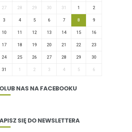
27
28
29
30
31
1
2
3
4
5
6
7
8
9
10
11
12
13
14
15
16
17
18
19
20
21
22
23
24
25
26
27
28
29
30
31
1
2
3
4
5
6
OLUB NAS NA FACEBOOKU
APISZ SIĘ DO NEWSLETTERA