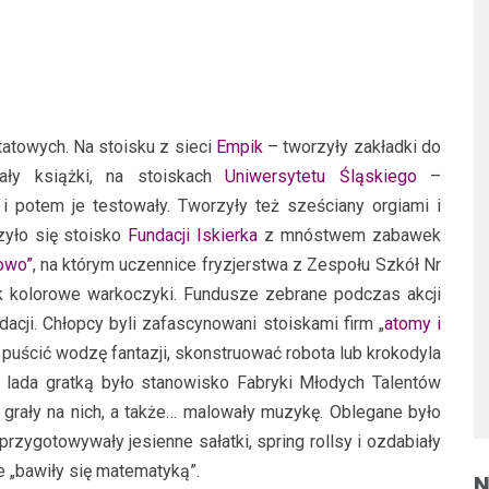
tatowych. Na stoisku z sieci
Empik
– tworzyły zakładki do
ały książki, na stoiskach
Uniwersytetu Śląskiego
–
i potem je testowały. Tworzyły też sześciany orgiami i
yło się stoisko
Fundacji Iskierka
z mnóstwem zabawek
kowo”
, na którym uczennice fryzjerstwa z Zespołu Szkół Nr
 kolorowe warkoczyki. Fundusze zebrane podczas akcji
cji. Chłopcy byli zafascynowani stoiskami firm „
atomy i
 puścić wodzę fantazji, skonstruować robota lub krokodyla
 lada gratką było stanowisko Fabryki Młodych Talentów
, grały na nich, a także… malowały muzykę. Oblegane było
przygotowywały jesienne sałatki, spring rollsy i ozdabiały
ie „bawiły się matematyką”.