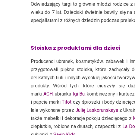
Odwiedzający targi to głównie młodzi rodzice z
wieku do 7 lat. Dzieciaki świetnie bawiły się n
specjalistami z różnych dziedzin podczas prelekcj
Stoiska z produktami dla dzieci
Producenci ubranek, kosmetyków, zabawek i inn
przygotowali piękne stoiska, które zachęcały do
delikatnych tiuli i innych wysokiej jakości twor
produkty. Wśród tych, które cieszyły się d
marki
ACH
, ubranka
Igi Bu
, kombinezony i kurtec
i papcie marki
Titot
czy śpioszki i body dziecię
lale wykonane przez
Julię Laskorunskaya
z Ukrai
także mebelki i dekoracje pokoju dziecięcego z
cieplutkie, robione na drutach, czapeczki z
La Do
sukienki z
Savin Kids
.