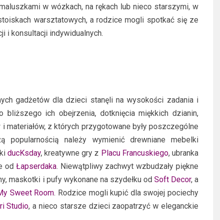
 maluszkami w wózkach, na rękach lub nieco starszymi, w
a stoiskach warsztatowych, a rodzice mogli spotkać się ze
i i konsultacji indywidualnych.
ych gadżetów dla dzieci stanęli na wysokości zadania i
 bliższego ich obejrzenia, dotknięcia miękkich dzianin,
zyw i materiałów, z których przygotowane były poszczególne
użą popularnością należy wymienić drewniane mebelki
zki
ducKsday
, kreatywne gry z
Placu Francuskiego
, ubranka
ce od
Łapserdaka
. Niewątpliwy zachwyt wzbudzały piękne
ny, maskotki i pufy wykonane na szydełku od
Soft Decor
, a
My Sweet Room
. Rodzice mogli kupić dla swojej pociechy
ri Studio
, a nieco starsze dzieci zaopatrzyć w eleganckie