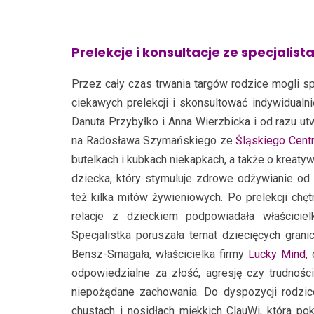
Prelekcje i konsultacje ze specjalist
Przez cały czas trwania targów rodzice mogli sp
ciekawych prelekcji i skonsultować indywidualn
Danuta Przybyłko i Anna Wierzbicka i od razu ut
na Radosława Szymańskiego ze
Śląskiego Cen
butelkach i kubkach niekapkach, a także o kreat
dziecka, który stymuluje zdrowe odżywianie od
też kilka mitów żywieniowych. Po prelekcji chęt
relacje z dzieckiem podpowiadała właścicie
Specjalistka poruszała temat dziecięcych grani
Bensz-Smagała, właścicielka firmy
Lucky Mind
,
odpowiedzialne za złość, agresję czy trudności
niepożądane zachowania. Do dyspozycji rodzi
chustach i nosidłach miękkich ClauWi, która p