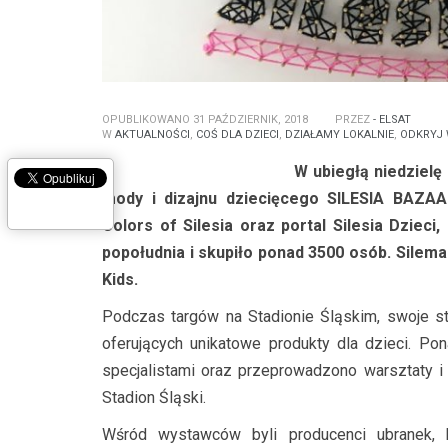
OPUBLIKOWANO 31 PAŹDZIERNIK, 2018
PRZEZ
- ELSAT
W
AKTUALNOŚCI
,
COŚ DLA DZIECI
,
DZIAŁAMY LOKALNIE
,
ODKRYJ 
W ubiegłą niedzielę
mody i dizajnu dziecięcego SILESIA BAZAA
Colors of Silesia oraz portal Silesia Dzieci
popołudnia i skupiło ponad 3500 osób. Silem
Kids.
Podczas targów na Stadionie Śląskim, swoje st
oferujących unikatowe produkty dla dzieci. Pona
specjalistami oraz przeprowadzono warsztaty i 
Stadion Śląski.
Wśród wystawców byli producenci ubranek, 