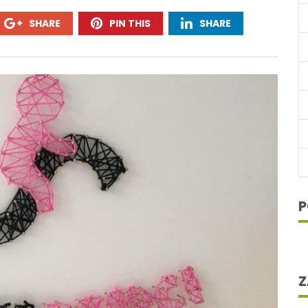
SHARE
PIN THIS
SHARE
P
Z