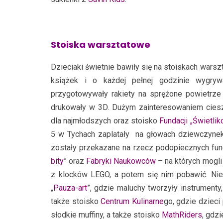
Stoiska warsztatowe
Dzieciaki świetnie bawiły się na stoiskach warsz
książek i o każdej pełnej godzinie wygryw
przygotowywały rakiety na sprężone powietrze 
drukowały w 3D. Dużym zainteresowaniem ciesz
dla najmłodszych oraz stoisko
Fundacji „Świetli
5 w Tychach zaplatały na głowach dziewczynek
zostały przekazane na rzecz podopiecznych funda
bity
” oraz
Fabryki Naukowców
– na których mogli
z klocków LEGO, a potem się nim pobawić. Nie
„
Pauza-art
”, gdzie maluchy tworzyły instrumenty
także stoisko
Centrum Kulinarne
go, gdzie dzieci 
słodkie muffiny, a także stoisko
MathRiders
, gdz