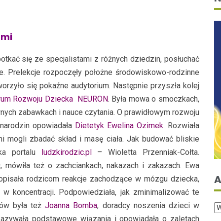
ami
otkać się ze specjalistami z różnych dziedzin, posłuchać
ie. Prelekcje rozpoczęły położne środowiskowo-rodzinne
worzyło się pokaźne audytorium. Następnie przyszła kolej
trum Rozwoju Dziecka NEURON
. Była mowa o smoczkach,
ywnych zabawkach i nauce czytania. O prawidłowym rozwoju
 narodzin opowiadała
Dietetyk Ewelina Ozimek
. Rozwiała
ni mogli zbadać skład i masę ciała. Jak budować bliskie
lka portalu
ludzkirodzic.pl
– Wioletta Przenniak-Cołta.
c, mówiła też o zachciankach, nakazach i zakazach. Ewa
A
 opisała rodzicom reakcje zachodzące w mózgu dziecka,
 w koncentracji. Podpowiedziała, jak zminimalizować te
ców była też
Joanna Bomba
, doradcy noszenia dzieci w
okazywała podstawowe wiązania i opowiadała o zaletach