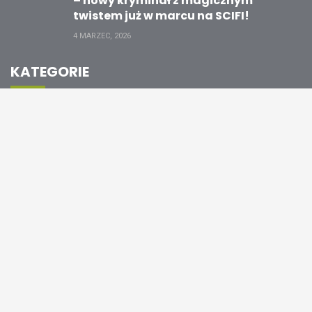
– nowy kryminał z magicznym
twistem już w marcu na SCIFI!
4 MARZEC, 2026
KATEGORIE
Aktualności
Bezpieczny Internet
Ciekawostki z branży
Coś dla dzieci
Działamy lokalnie
Konkursy
Krąg Abonenta
Odkryj Więcej w Elsat
Otwarte Okna
Partner Miesiąca
Premiery
Promocje
Sport to zdrowie
Technologie i nowinki
Uncategorized
Wydarzenia
ZAPISZ SIĘ NA NEWSLETTER