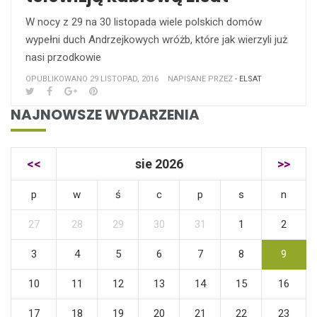
W nocy z 29 na 30 listopada wiele polskich domów
wypełni duch Andrzejkowych wróżb, które jak wierzyli już
nasi przodkowie
OPUBLIKOWANO 29 LISTOPAD, 2016
NAPISANE PRZEZ
- ELSAT
NAJNOWSZE WYDARZENIA
<<
sie 2026
>>
p
w
ś
c
p
s
n
27
28
29
30
31
1
2
3
4
5
6
7
8
9
10
11
12
13
14
15
16
17
18
19
20
21
22
23