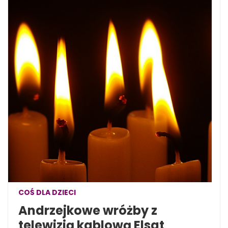
COŚ DLA DZIECI
Andrzejkowe wróżby z
telewizją kablową Elsat