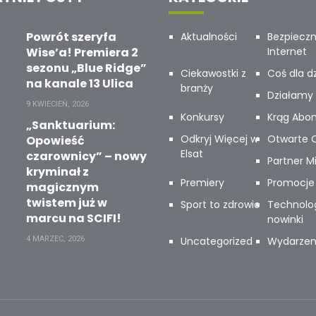
Powrót szeryfa
Aktualności
Bezpiecz
Wise’a! Premiera 2
Internet
sezonu „Blue Ridge”
Ciekawostki z
Coś dla dz
na kanale 13 Ulica
branży
Działamy 
9 KWIECIEŃ, 2026
Konkursy
Krąg Abo
„Sanktuarium:
Odkryj Więcej w
Otwarte 
Opowieść
Elsat
czarownicy” – nowy
Partner M
kryminał z
Premiery
Promocje
magicznym
twistem już w
Sport to zdrowie
Technolog
marcu na SCIFI!
nowinki
4 MARZEC, 2026
Uncategorized
Wydarzen