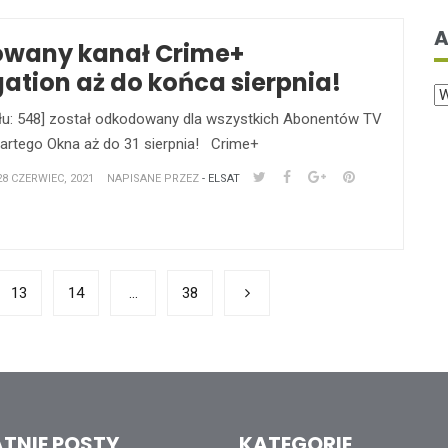
A
wany kanał Crime+
gation aż do końca sierpnia!
ału: 548] został odkodowany dla wszystkich Abonentów TV
rtego Okna aż do 31 sierpnia! Crime+
 CZERWIEC, 2021
NAPISANE PRZEZ
- ELSAT
13
14
…
38
TNIE POSTY
KATEGORIE