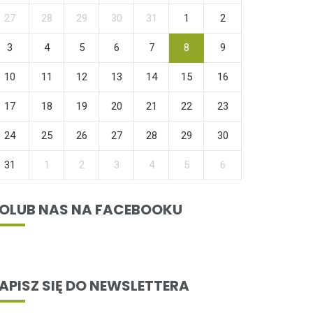
27
28
29
30
31
1
2
3
4
5
6
7
8
9
10
11
12
13
14
15
16
17
18
19
20
21
22
23
24
25
26
27
28
29
30
31
1
2
3
4
5
6
OLUB NAS NA FACEBOOKU
APISZ SIĘ DO NEWSLETTERA