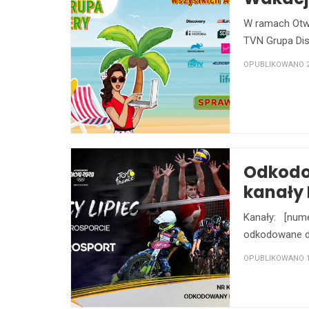
W ramach Otw
TVN Grupa Dis
OPUBLIKOWANO 2 
Odkodo
kanały 
Kanały: [nume
odkodowane dl
OPUBLIKOWANO 1 