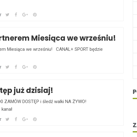
T
tnerem Miesiąca we wrześniu!
nerem Miesiąca we wrześniu! CANAL+ SPORT będzie
T
p już dzisiaj!
P
0:00 ZAMÓW DOSTĘP i śledź walki NA ŻYWO!
– kanał
T
Z