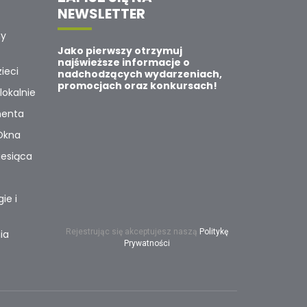
NEWSLETTER
ny
Jako pierwszy otrzymuj
najświeższe informacje o
ieci
nadchodzących wydarzeniach,
promocjach oraz konkursach!
lokalnie
nenta
Okna
iesiąca
ie i
Rejestrując się akceptujesz naszą
Politykę
ia
Prywatności