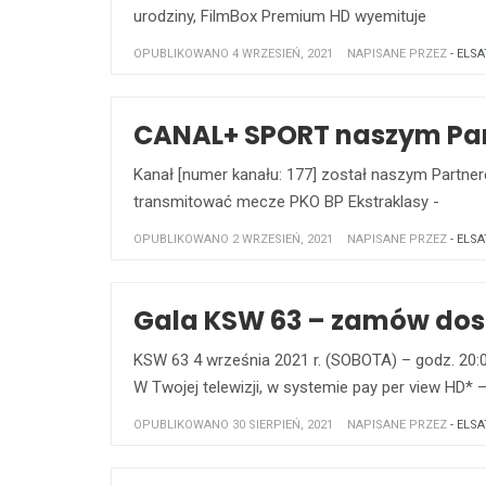
urodziny, FilmBox Premium HD wyemituje
OPUBLIKOWANO 4 WRZESIEŃ, 2021
NAPISANE PRZEZ
- ELSA
CANAL+ SPORT naszym Par
Kanał [numer kanału: 177] został naszym Part
transmitować mecze PKO BP Ekstraklasy -
OPUBLIKOWANO 2 WRZESIEŃ, 2021
NAPISANE PRZEZ
- ELSA
Gala KSW 63 – zamów dostę
KSW 63 4 września 2021 r. (SOBOTA) – godz. 2
W Twojej telewizji, w systemie pay per view HD* 
OPUBLIKOWANO 30 SIERPIEŃ, 2021
NAPISANE PRZEZ
- ELSA