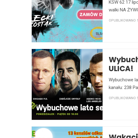
KSW 62 17 lip
walki NA ŻYWO!
OPUBLIKOWANO 12
Wybucho
ULICA!
Wybuchowe lat
kanału: 238 Pa
OPUBLIKOWANO 5 
Wakacje