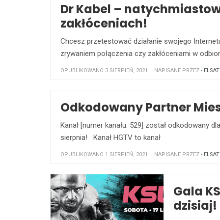
Dr Kabel – natychmiasto
zakłóceniach!
Chcesz przetestować działanie swojego Interne
zrywaniem połączenia czy zakłóceniami w odbio
OPUBLIKOWANO 3 SIERPIEŃ, 2021
NAPISANE PRZEZ
- ELSAT
Odkodowany Partner Mies
Kanał [numer kanału: 529] został odkodowany dla
sierpnia! Kanał HGTV to kanał
OPUBLIKOWANO 1 SIERPIEŃ, 2021
NAPISANE PRZEZ
- ELSAT
Gala KS
dzisiaj!