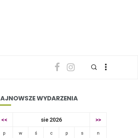
AJNOWSZE WYDARZENIA
<<
sie 2026
>>
p
w
ś
c
p
s
n