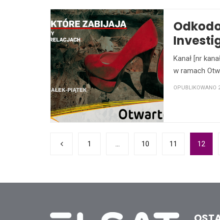
Odkodo
Investi
Kanał [nr kan
w ramach Otwa
OPUBLIKOWANO 28
1
…
10
11
12
OSTA